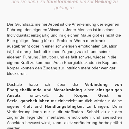
und sie dann zu
transformieren
um zur
Heilung
zu
gelangen.
Der Grundsatz meiner Arbeit ist die Anerkennung der eigenen
Führung, des eigenen Wissens. Jeder Mensch ist in seiner
Individualität einzigartig und im gleichen Maße gibt es nicht die
Eine gültige Lösung für ein Problem.
Wenn man krank,
ausgebrannt oder in einer schwierigen emotionalen Situation
ist, hat man jedoch oft keinen Zugang zu sich und seiner
eigenen Führung / Intuition und es fällt schwer, wieder in die
eigene Kraft zu kommen. Auch Energieblockaden in Kopf und
Körper können den Zugang zur Intuition mehr oder weniger
blockieren.
Deshalb habe ich
über die
Verbindung von
Energieheilkunde und Mentaltraining
einen
einzigartigen
Ansatz
entwickelt, der
Körper, Geist &
Seele
ganzheitlichen
mit einbezieht um
dich wieder in deine
eigene
Kraft
und
Handlungsfähigkeit
zu bringen. Denn
Veränderung kann nur in dir staffinden.
Sobald du dir den
zugrunde liegenden mentalen, emotionalen und seelischen
Aspekten bewusst wirst, kann aktiv Veränderung herbeigeührt
werden.