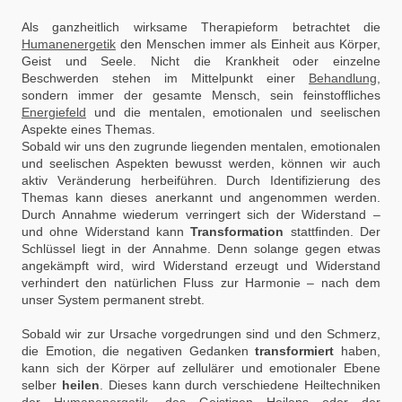
Als ganzheitlich wirksame Therapieform betrachtet die
Humanenergetik
den Menschen immer als Einheit aus Körper,
Geist und Seele. Nicht die Krankheit oder einzelne
Beschwerden stehen im Mittelpunkt einer
Behandlung
,
sondern immer der gesamte Mensch, sein feinstoffliches
Energiefeld
und die mentalen, emotionalen und seelischen
Aspekte eines Themas.
Sobald wir uns den zugrunde liegenden mentalen, emotionalen
und seelischen Aspekten bewusst werden, können wir auch
aktiv Veränderung herbeiführen. Durch Identifizierung des
Themas kann dieses anerkannt und angenommen werden.
Durch Annahme wiederum verringert sich der Widerstand –
und ohne Widerstand kann
Transformation
stattfinden. Der
Schlüssel liegt in der Annahme. Denn solange gegen etwas
angekämpft wird, wird Widerstand erzeugt und Widerstand
verhindert den natürlichen Fluss zur Harmonie – nach dem
unser System permanent strebt.
Sobald wir zur Ursache vorgedrungen sind und den Schmerz,
die Emotion, die negativen Gedanken
transformiert
haben,
kann sich der Körper auf zellul
ä
rer und emotionaler Ebene
selber
heilen
. Dieses kann durch verschiedene Heiltechniken