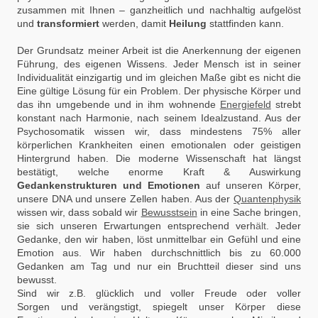
zusammen mit Ihnen – ganzheitlich und nachhaltig aufgelöst
und
transformiert
werden, damit
Heilung
stattfinden kann.
Der Grundsatz meiner Arbeit ist die Anerkennung der eigenen
Führung, des eigenen Wissens. Jeder Mensch ist in seiner
Individualität einzigartig und im gleichen Maße gibt es nicht die
Eine gültige Lösung für ein Problem. Der physische Körper und
das ihn umgebende und in ihm wohnende
Energiefeld
strebt
konstant nach Harmonie, nach seinem Idealzustand. Aus der
Psychosomatik wissen wir, dass mindestens 75% aller
körperlichen Krankheiten einen emotionalen oder geistigen
Hintergrund haben. Die moderne Wissenschaft hat längst
bestätigt, welche enorme Kraft & Auswirkung
Gedankenstrukturen und Emotionen
auf unseren Körper,
unsere DNA und unsere Zellen haben. Aus der
Quantenphysik
wissen wir, dass sobald wir
Bewusstsein
in eine Sache bringen,
sie sich unseren Erwartungen entsprechend verh
ält
.
Jeder
Gedanke, den wir haben, löst unmittelbar ein Gefühl und eine
Emotion aus. Wir haben durchschnittlich bis zu 60.000
Gedanken am Tag und nur ein Bruchtteil dieser sind uns
bewusst.
Sind wir z.B. glücklich und voller Freude oder voller
Sorgen und verängstigt, spiegelt unser Körper diese