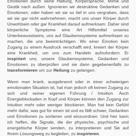
Emotionen durch seine Haltung, Körpersprache, Mimik und
Gestik nach außen. Ignorieren wir destruktive Gedanken und
Emotionen, oder haben wir sie so tief in uns vergraben, dass
wir sie gar nicht wahrnehmen, macht uns unser Körper durch
Unwohlsein oder gar Krankheit darauf aufmerksam. Daher sind
körperliche Symptome eine Art Hilfsmittel unseres
Unterbewusstseins, uns auf Glaubenssysteme aufmerksam zu
machen, die uns beeinträchtigen. Wo einer Emotion kein
Zugang zu einem Ausdruck verschafft wird, kreiert der Körper
eine Krankheit, um uns zum Handeln aufzufordern. Er
inspiriert
uns, unsere Glaubenssysteme, Gedanken und
Emotionen zu überprüfen und sie dann gegebenenfalls zu
transformieren
um zur
Heilung
zu gelangen.
Wenn man krank, ausgebrannt oder in einer schwierigen
emotionalen Situation ist, hat man jedoch oft keinen Zugang zu
sich und seiner eigenen Führung / Intuition. Auch
Energieblockaden in Kopf und Körper können den Zugang zur
Intuition mehr oder weniger blockieren. Man hat kein Gefühl
mehr dafür, was gut für einen ist und es fällt schwer, Gedanken
und Emotionen zu sortieren und einzuordnen. Und hier kann
ich helfen, die Signale, die der physische, psychische und
energetische Körper senden, zu interpretieren und Sie auf
Ihrem Lösungsweg zu begleiten, zu
inspirieren
.