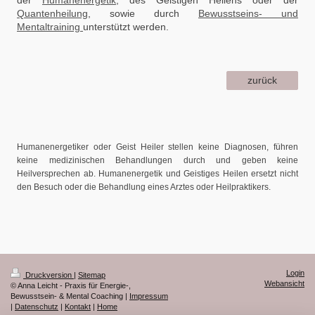
der
Humanenergetik
, des Geistigen Heilens oder der
Quantenheilung
, sowie durch
Bewusstseins- und
Mentaltraining
unterstützt werden.
zurück
Humanenergetiker oder Geist Heiler stellen keine Diagnosen, führen
keine medizinischen Behandlungen durch und geben keine
Heilversprechen ab. Humanenergetik und Geistiges Heilen ersetzt nicht
den Besuch oder die Behandlung eines Arztes oder Heilpraktikers.
Login
Druckversion
|
Sitemap
Webansicht
© Anna Leicht - Praxis für Energie-,
Bewusstsein- & Mental Coaching |
Impressum
|
Datenschutz
|
Kontakt
|
Home